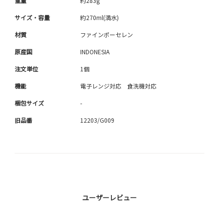
重量
約283g
サイズ・容量
約270ml(満水)
材質
ファインポーセレン
原産国
INDONESIA
注文単位
1個
機能
電子レンジ対応 食洗機対応
梱包サイズ
-
旧品番
12203/G009
ユーザーレビュー