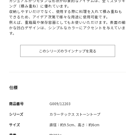
カジュアルかつモダンな形状が印象的なアイテムは、全てスタッキ
ング（積み重ね）に優れています。
収納しやすいだけでなく、使用する際に料理を入れて積み重ねも
できるため、アイデア次第で様々な用途に使用可能です。
例えば、重箱風や保存容器としてもお使いいただけます。表面の細
かな凹凸デザインは、シンプルなカラーにアクセントを与えていま
す。
このシリーズのラインナップを見る
仕様
商品番号
G009/12203
シリーズ
カラーテックス ストーントープ
サイズ
直径：約9.5cm、高さ：約6cm