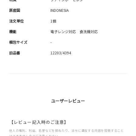
原産国
INDONESIA
注文単位
1個
機能
電子レンジ対応 食洗機対応
梱包サイズ
-
旧品番
12203/4394
ユーザーレビュー
【レビュー記入時のご注意】
他人の権利、利益、名誉などを損ねたり、法令に違反する内容を投稿すること
はできませんのでご注意ください。