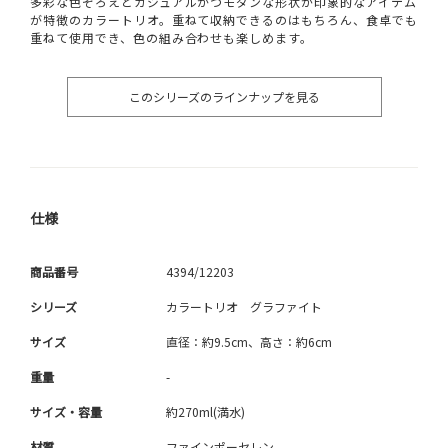
多彩な色ぞろえとカジュアルかつモダンな形状が印象的なアイテム
が特徴のカラートリオ。重ねて収納できるのはもちろん、食卓でも
重ねて使用でき、色の組み合わせも楽しめます。
このシリーズのラインナップを見る
仕様
商品番号
4394/12203
シリーズ
カラートリオ グラファイト
サイズ
直径：約9.5cm、高さ：約6cm
重量
-
サイズ・容量
約270ml(満水)
材質
ファインポーセレン