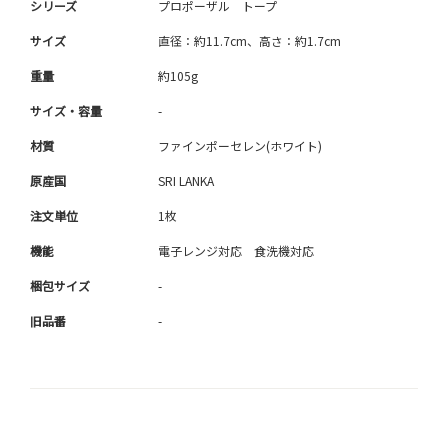
シリーズ
プロポーザル トープ
サイズ
直径：約11.7cm、高さ：約1.7cm
重量
約105g
サイズ・容量
-
材質
ファインポーセレン(ホワイト)
原産国
SRI LANKA
注文単位
1枚
機能
電子レンジ対応 食洗機対応
梱包サイズ
-
旧品番
-