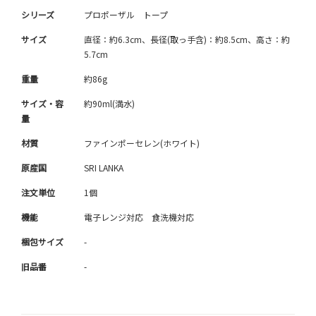
シリーズ
プロポーザル トープ
サイズ
直径：約6.3cm、長径(取っ手含)：約8.5cm、高さ：約
5.7cm
重量
約86g
サイズ・容
約90ml(満水)
量
材質
ファインポーセレン(ホワイト)
原産国
SRI LANKA
注文単位
1個
機能
電子レンジ対応 食洗機対応
梱包サイズ
-
旧品番
-