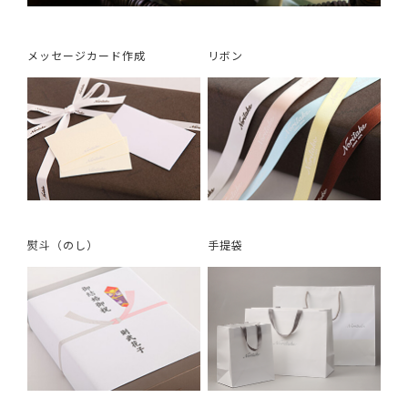
メッセージカード作成
リボン
熨斗（のし）
手提袋