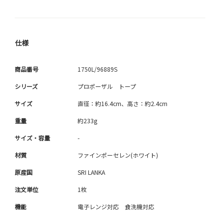
仕様
商品番号
1750L/96889S
シリーズ
プロポーザル トープ
サイズ
直径：約16.4cm、高さ：約2.4cm
重量
約233g
サイズ・容量
-
材質
ファインポーセレン(ホワイト)
原産国
SRI LANKA
注文単位
1枚
機能
電子レンジ対応 食洗機対応