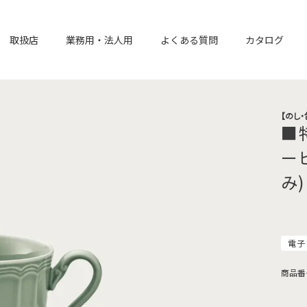
取扱店
業務用・法人用
よくある質問
カタログ
【のし
■
ー
み
電子
商品番