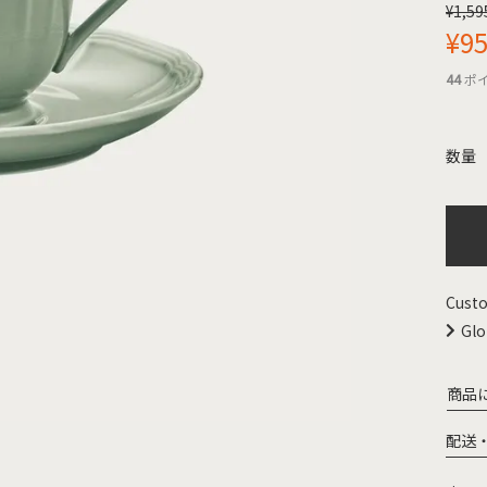
¥
1,59
¥
9
44
ポ
Custo
Glo
商品
配送