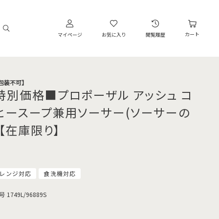
カート
マイページ
お気に入り
閲覧履歴
・包装不可】
特別価格■プロポーザル アッシュ コ
ヒースープ兼用ソーサー(ソーサーの
)【在庫限り】
レンジ対応
食洗機対応
号
1749L/96889S