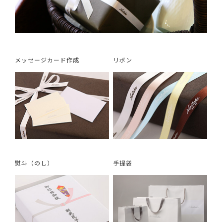
メッセージカード作成
リボン
熨斗（のし）
手提袋