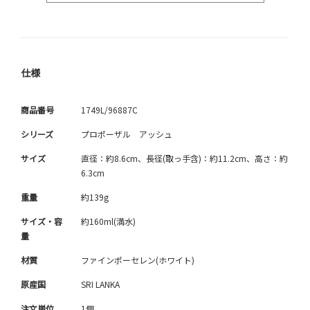
仕様
商品番号
1749L/96887C
シリーズ
プロポーザル アッシュ
サイズ
直径：約8.6cm、長径(取っ手含)：約11.2cm、高さ：約
6.3cm
重量
約139g
サイズ・容
約160ml(満水)
量
材質
ファインポーセレン(ホワイト)
原産国
SRI LANKA
注文単位
1個