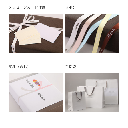
メッセージカード作成
リボン
熨斗（のし）
手提袋