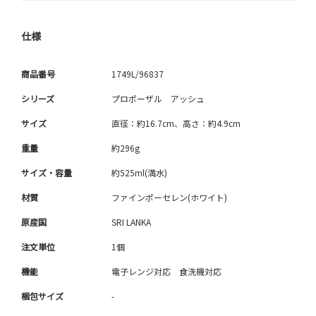
仕様
商品番号
1749L/96837
シリーズ
プロポーザル アッシュ
サイズ
直径：約16.7cm、高さ：約4.9cm
重量
約296g
サイズ・容量
約525ml(満水)
材質
ファインポーセレン(ホワイト)
原産国
SRI LANKA
注文単位
1個
機能
電子レンジ対応 食洗機対応
梱包サイズ
-