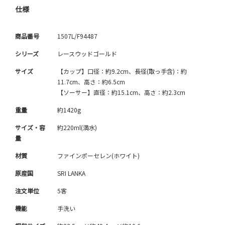
仕様
商品番号
1507L/F94487
シリーズ
レースウッドゴールド
サイズ
【カップ】口径：約9.2cm、長径(取っ手含)：約
11.7cm、高さ：約6.5cm
【ソーサー】直径：約15.1cm、高さ：約2.3cm
重量
約1420g
サイズ・容
約220ml(満水)
量
材質
ファインポーセレン(ホワイト)
原産国
SRI LANKA
注文単位
5客
機能
手洗い