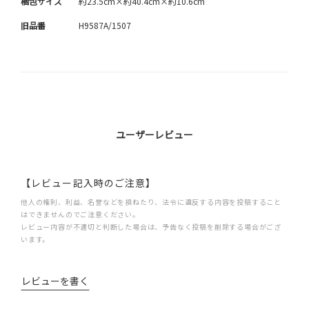
梱包サイズ
約23.5cm×約40.4cm×約10.6cm
旧品番
H9587A/1507
ユーザーレビュー
【レビュー記入時のご注意】
他人の権利、利益、名誉などを損ねたり、法令に違反する内容を投稿すること
はできませんのでご注意ください。
レビュー内容が不適切と判断した場合は、予告なく投稿を削除する場合がござ
います。
レビューを書く