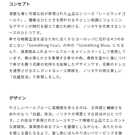
コンセプト
清楚な青と可憐な白が表現された上品なシリーズ「レースウッドゴ
ールド」。優雅なひとときを想わせるやさしい色調とフェミニン
なデザインが時代を超えて愛され続ける、ノリタケを代表するシリ
ーズのひとつです。
幸せな結婚生活を送るために古くからヨーロッパに伝わる4つのお
まじない「Something Four」の中の「Something Blue」にちな
んで、清潔感あふれるペールブルーをメインカラーとして使用して
います。青は清らかさを象徴する幸せの色。青色を密かに身につけ
て幸せを願う花嫁の気持ちを反映したデザインです。花嫁のドレス
を連想させるエレガントなレース模様を、ノリタケの誇る美しい
「白盛技法」で表現しました。
デザイン
やさしいペールブルーに高級感を添えるのは、立体感と繊細さを
あわせもつ「白盛」技法。ノリタケが得意とする技法のひとつで
す。この技法で表現されたレースやブーケ模様が上品でエレガント
な雰囲気。清潔感のあるブルーを基調としながらも、あたたかみ
を感じる器となるよう、差し色にほんのり淡いベビーピンクを施