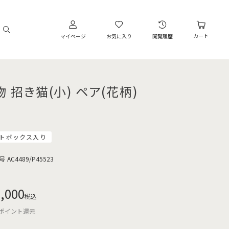
カート
マイページ
お気に入り
閲覧履歴
物 招き猫(小) ペア(花柄)
トボックス入り
号
AC4489/P45523
,000
税込
ポイント還元