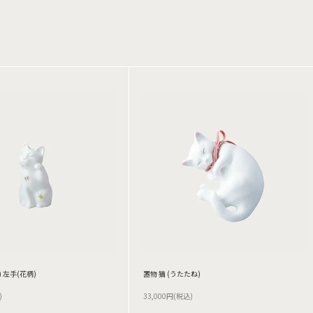
 左手(花柄)
置物 猫 (うたたね)
)
33,000円(税込)