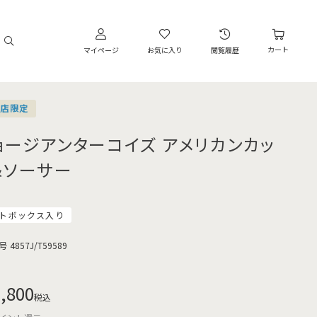
カート
マイページ
お気に入り
閲覧履歴
営店限定
ョージアンターコイズ アメリカンカッ
&ソーサー
トボックス入り
号
4857J/T59589
,800
税込