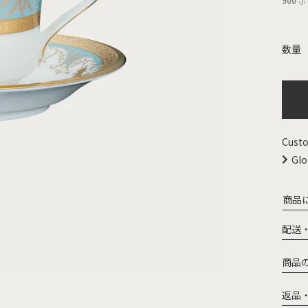
900
ポ
Custo
Glo
商品
配送
商品
返品