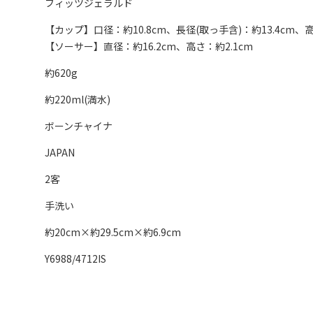
フィッツジェラルド
【カップ】口径：約10.8cm、長径(取っ手含)：約13.4cm、高
【ソーサー】直径：約16.2cm、高さ：約2.1cm
約620g
約220ml(満水)
ボーンチャイナ
JAPAN
2客
手洗い
約20cm×約29.5cm×約6.9cm
Y6988/4712IS