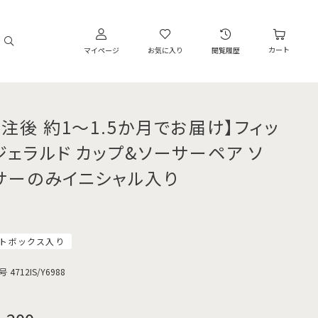
カート
マイページ
お気に入り
閲覧履歴
受注後 約1～1.5か月でお届け】フィッ
ジェラルド カップ&ソーサーペア ソ
サーのみイニシャル入り
トボックス入り
号
4712IS/Y6988