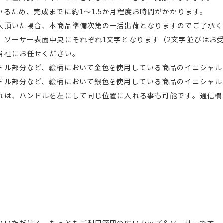
るため、完成までに約1～1.5か月程度お時間がかかります。
入頂いた場合、本商品準備次第の一括出荷となりますのでご了承く
、ソーサー表面中央にそれぞれ1文字となります（2文字並びはお
当社にお任せください。
ル部分など、絵柄において金色を使用している商品のイニシャル
ル部分など、絵柄において銀色を使用している商品のイニシャル
れは、ハンドルを左にして同じ位置に入れる事も可能です。通信欄
いいただける、もっともご利用範囲の広いカップ＆ソーサーです。