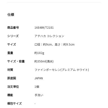
仕様
商品番号
1684IM/T2181
シリーズ
アテハカ コレクション
サイズ
口径：約9cm、高さ：約9.5cm
重量
約182g
サイズ・容量
約350ml(満水)
材質
ファインポーセレン(プレミアム ホワイト)
原産国
JAPAN
注文単位
1個
機能
手洗い
梱包サイズ
-