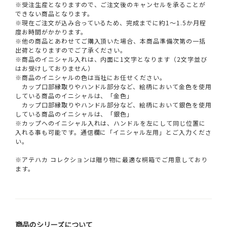
※受注生産となりますので、ご注文後のキャンセルを承ることが
できない商品となります。
※現在ご注文が込み合っているため、完成までに約1～1.5か月程
度お時間がかかります。
※他の商品とあわせてご購入頂いた場合、本商品準備次第の一括
出荷となりますのでご了承ください。
※商品のイニシャル入れは、内面に1文字となります（2文字並び
はお受けしておりません）
※商品のイニシャルの色は当社にお任せください。
カップ口部縁取りやハンドル部分など、絵柄において金色を使用
している商品のイニシャルは、「金色」
カップ口部縁取りやハンドル部分など、絵柄において銀色を使用
している商品のイニシャルは、「銀色」
※カップへのイニシャル入れは、ハンドルを左にして同じ位置に
入れる事も可能です。通信欄に「イニシャル左用」とご入力くださ
い。
※アテハカ コレクションは贈り物に最適な桐箱でご用意しており
ます。
商品のシリーズについて