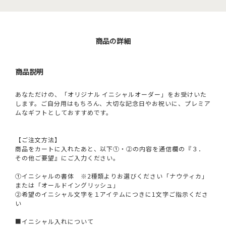
商品の詳細
商品説明
あなただけの、「オリジナル イニシャルオーダー」をお受けいた
します。ご自分用はもちろん、大切な記念日やお祝いに、プレミア
ムなギフトとしておすすめです。
【ご注文方法】
商品をカートに入れたあと、以下①・②の内容を通信欄の『３．
その他ご要望』にご入力ください。
①イニシャルの書体 ※2種類よりお選びください「ナウティカ」
または「オールドイングリッシュ」
②希望のイニシャル文字を１アイテムにつきに1文字ご指示くださ
い
■イニシャル入れについて