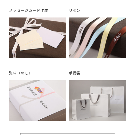
メッセージカード作成
リボン
熨斗（のし）
手提袋