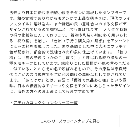
古来より日本に伝わる伝統小紋をモダンに再現したタンブラーで
す。和の文様でありながらモダンかつ上品な柄ゆきは、現代のライ
フスタイルに溶け込み、また縁起の良い意味合いのある文様がデ
ザインされているので御祝品としても喜ばれます。 ノリタケ特製
の桐の化粧箱に入っております。 着物や和装小物に多く用いられ
る「絞り柄」を配し、「吉原（子持ち隅入角）繋ぎ」をアクセント
に江戸の粋を表現しました。黒を基調とした中に大胆にプラチナ
色が配され、都会的で洗練された印象に仕上げています。 「絞り
柄」は「鹿の子絞り（かのこしぼり）」と呼ばれる絞り染めの一
種をモチーフとしています。総絞りにした模様が小鹿の背のまだら
に似ていることからその名で呼ばれるもので、その原型は奈良時
代にさかのぼり現在でも主に和装向けの高級品として愛されてい
ます。「あてはか」とは、古語で「優雅で気品ある様」という意
味。日本の伝統的なモチーフや文様をモダンにあしらったデザイン
は、海外の方へのお土産としてもおすすめです。
・
アテハカコレクションシリーズ一覧
このシリーズのラインナップを見る