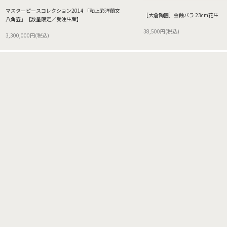
マスターピースコレクション2014 「釉上彩洋蘭文
［大倉陶園］金蝕バラ 23cm花生
八角壺」【数量限定／受注生産】
38,500円(税込)
3,300,000円(税込)