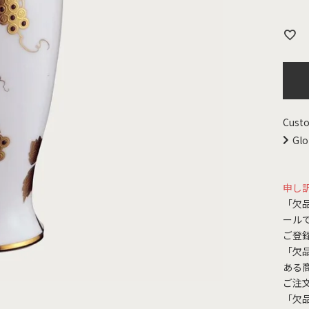
Custo
Glo
申し
「欠
ール
ご登
「欠
ある
ご注
「欠