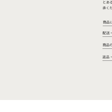
とあ
承く
商品
配送
商品
返品