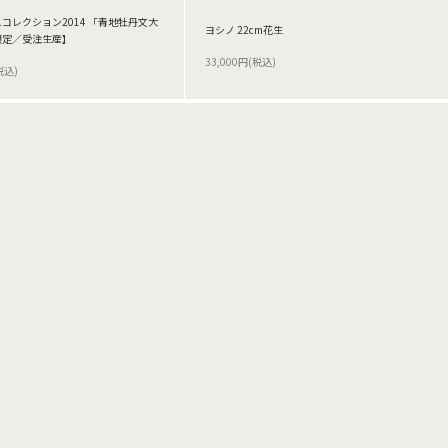
コレクション2014 「青地牡丹文大
ヨシノ 22cm花生
限定／受注生産】
33,000円(税込)
税込)