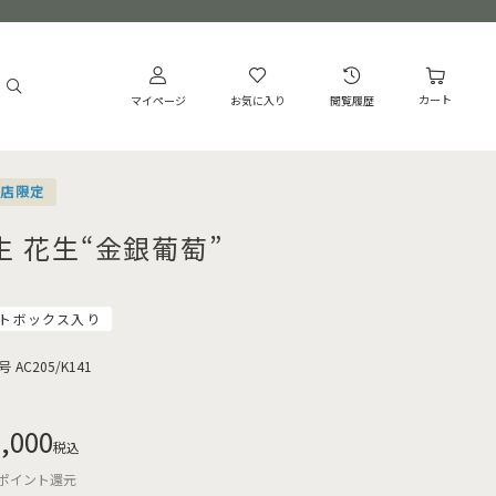
カート
マイページ
お気に入り
閲覧履歴
営店限定
生 花生“金銀葡萄”
トボックス入り
号
AC205/K141
,000
税込
ポイント還元