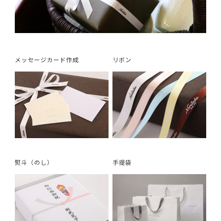
メッセージカード作成
リボン
熨斗（のし）
手提袋