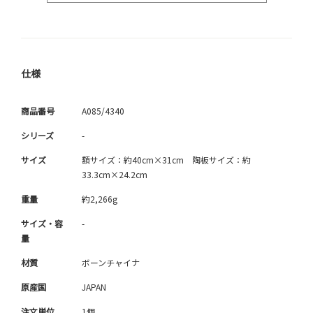
仕様
商品番号
A085/4340
シリーズ
-
サイズ
額サイズ：約40cm×31cm 陶板サイズ：約
33.3cm×24.2cm
重量
約2,266g
サイズ・容
-
量
材質
ボーンチャイナ
原産国
JAPAN
注文単位
1個