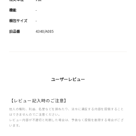
機能
-
梱包サイズ
-
旧品番
4340/A085
ユーザーレビュー
【レビュー記入時のご注意】
他人の権利、利益、名誉などを損ねたり、法令に違反する内容を投稿すること
はできませんのでご注意ください。
レビュー内容が不適切と判断した場合は、予告なく投稿を削除する場合がござ
います。