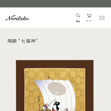
カート
商品
陶額 “七福神”