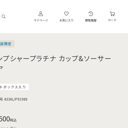
カート
マイページ
お気に入り
閲覧履歴
営店限定
ンプシャープラチナ カップ&ソーサー
ア
トボックス入り
号
4336L/P91988
500
税込