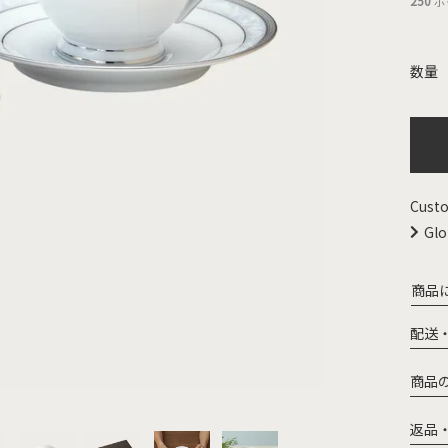
250
ポ
Custo
Glo
商品
配送
商品
返品