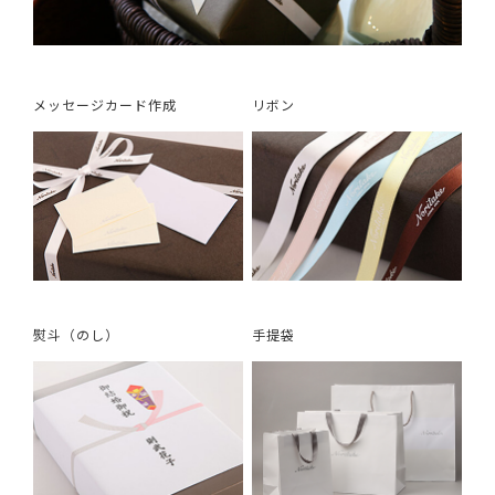
メッセージカード作成
リボン
熨斗（のし）
手提袋