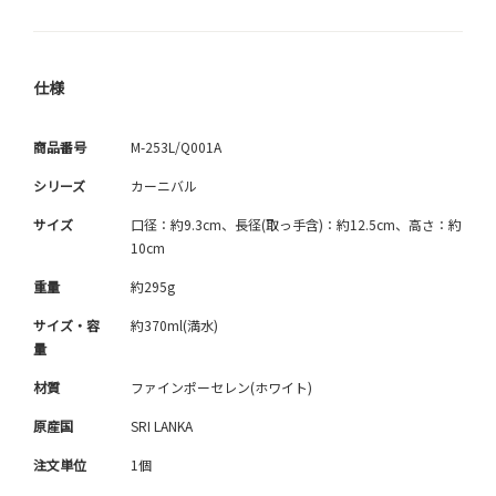
仕様
商品番号
M-253L/Q001A
シリーズ
カーニバル
サイズ
口径：約9.3cm、長径(取っ手含)：約12.5cm、高さ：約
10cm
重量
約295g
サイズ・容
約370ml(満水)
量
材質
ファインポーセレン(ホワイト)
原産国
SRI LANKA
注文単位
1個