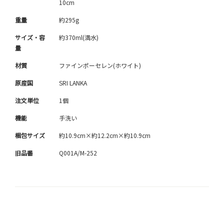
10cm
重量
約295g
サイズ・容
約370ml(満水)
量
材質
ファインポーセレン(ホワイト)
原産国
SRI LANKA
注文単位
1個
機能
手洗い
梱包サイズ
約10.9cm×約12.2cm×約10.9cm
旧品番
Q001A/M-252