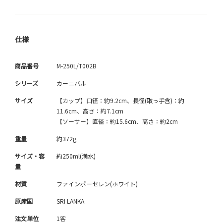
仕様
商品番号
M-250L/T002B
シリーズ
カーニバル
サイズ
【カップ】口径：約9.2cm、長径(取っ手含)：約
11.6cm、高さ：約7.1cm
【ソーサー】直径：約15.6cm、高さ：約2cm
重量
約372g
サイズ・容
約250ml(満水)
量
材質
ファインポーセレン(ホワイト)
原産国
SRI LANKA
注文単位
1客