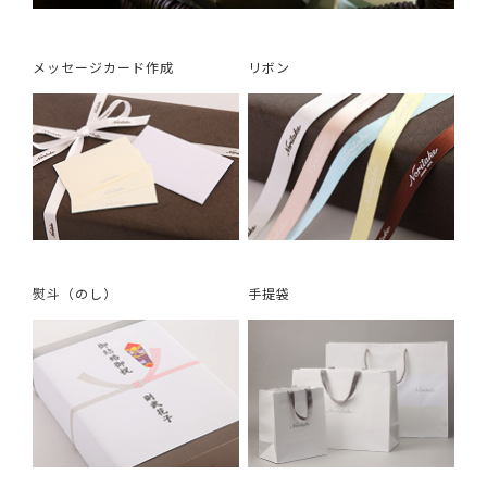
メッセージカード作成
リボン
熨斗（のし）
手提袋