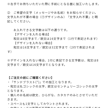
※左手でお持ちいただいた際に手前にとなる面に加工いたします。
② ご希望の文字（メッセージやお名前）をお知らせください。
文字入れが不要の場合（①デザインのみ）「文字入れ不要」と明
記してください。
お入れできる文字数は以下の通りです。
【デザインを入れる場合】
和文は8文字まで／欧文は16文字まで（1行で表記されます）
【デザインを入れない場合】
和文は16文字まで／欧文は32文字まで（2行で表記されま
す）
※デザインを入れない場合、1行に表記できる文字数は、和文は8
文字まで／欧文は16文字までとなります。
【ご注文の前にご確認ください】
・「サンドブラスト(*)」での加工となります。
・和文は丸ゴシックの太字、欧文はセンチュリーゴシックの太字
となります。
・個人のお名前は欧文、ひらがな、カタカナのみとさせていただ
きます。
・スペースも1文字としてカウントされます。
・文字によっては再現が不可能なものもありますのでご了承くださ