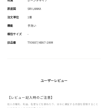
材質
ボーンチャイナ
原産国
SRI LANKA
注文単位
1客
機能
手洗い
梱包サイズ
-
旧品番
T93687/4867-1WM
ユーザーレビュー
【レビュー記入時のご注意】
他人の権利、利益、名誉などを損ねたり、法令に違反する内容を投稿すること