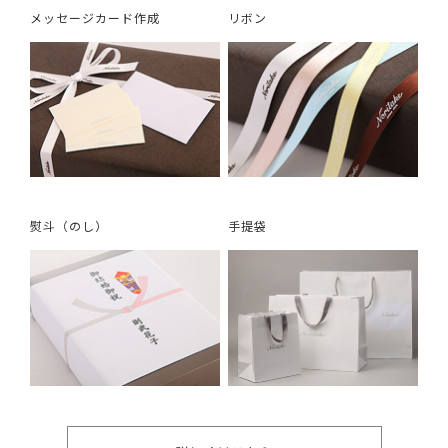
メッセージカード作成
リボン
熨斗（のし）
手提袋