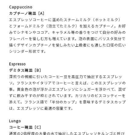
Cappuccino
カプチーノ碗皿［A］
エスプレッソコーヒーに温めたスチームミルク（ホットミルク）
とフォームドミルク（泡立てたミルク）を加えるカプチーノ。お好
みでシナモンやココア、キャラメル等の香りをつけて自分の好みの
フレーバーを愉しむ方も増えています。泡の表面にバリスタ気分で
描くデザインカプチーノを愉しみたい上級者にも適した口径の広い
シリンダー形状です。
Espresso
デミタス碗皿［B］
深煎りの微細に引いたコーヒー豆を高圧力で抽出するエスプレッ
ソ。フランスやイタリアでコーヒーと言えば、このエスプレッソの
事。黄金色の泡が浮かぶエスプレッソにシュガーを浮かべて、混ぜ
ずに飲み干すのが粋とされています。カリカリのビスコッティーを
添えて。フランス語で「半分のカップ」を意味するデミタスカップ
は、エスプレッソに最適の容量です。
Lungo
コーヒー碗皿［C］
通常の2倍程度の大量の水で抽出したエスプレッソをルンゴと呼び