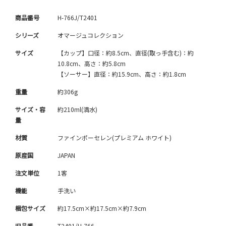
商品番号
H-766J/T2401
シリーズ
オマージュコレクション
サイズ
【カップ】口径：約8.5cm、直径(取っ手含む)：約
10.8cm、高さ：約5.8cm
【ソーサー】直径：約15.9cm、高さ：約1.8cm
重量
約306g
サイズ・容
約210ml(満水)
量
材質
ファインポーセレン(プレミアム ホワイト)
原産国
JAPAN
注文単位
1客
機能
手洗い
梱包サイズ
約17.5cm×約17.5cm×約7.9cm
旧品番
T2401/H-766