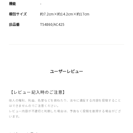
機能
-
梱包サイズ
約7.2cm×約14.2cm×約17cm
旧品番
T54860/AC425
ユーザーレビュー
【レビュー記入時のご注意】
他人の権利、利益、名誉などを損ねたり、法令に違反する内容を投稿すること
はできませんのでご注意ください。
レビュー内容が不適切と判断した場合は、予告なく投稿を削除する場合がござ
います。