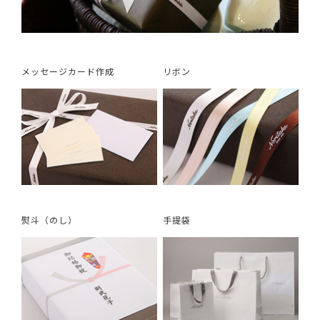
メッセージカード作成
リボン
熨斗（のし）
手提袋