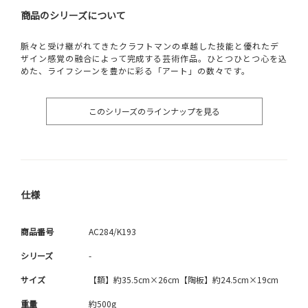
商品のシリーズについて
脈々と受け継がれてきたクラフトマンの卓越した技能と優れたデ
ザイン感覚の融合によって完成する芸術作品。ひとつひとつ心を込
めた、ライフシーンを豊かに彩る「アート」の数々です。
このシリーズのラインナップを見る
仕様
商品番号
AC284/K193
シリーズ
-
サイズ
【額】約35.5cm×26cm【陶板】約24.5cm×19cm
重量
約500g