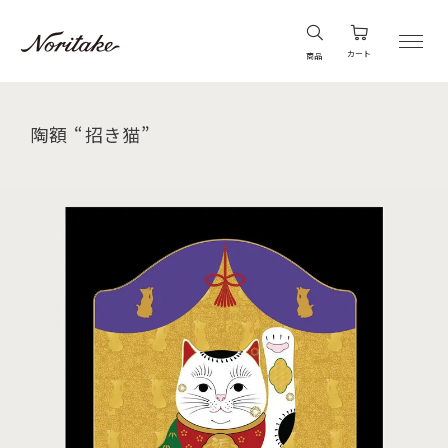
カート
商品
陶額 “招き猫”