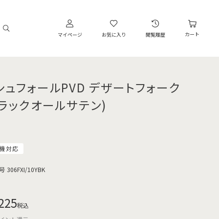
カート
マイページ
お気に入り
閲覧履歴
シュフォールPVD デザートフォーク
ブラックオールサテン)
機対応
号
306FXI/10YBK
225
税込