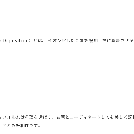
 Vapor Deposition）とは、 イオン化した金属を被加工物に蒸着
なフォルムは料理を選ばす、お箸とコーディネートしても美しく調
ェアとも好相性です。