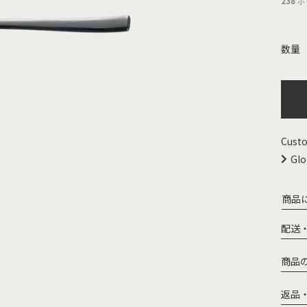
238
ポ
Custo
Glo
商品
配送
商品
返品