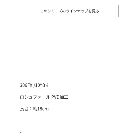
このシリーズのラインナップを見る
306FXI/10YBK
ロシュフォール PVD加工
長さ：約18cm
-
-