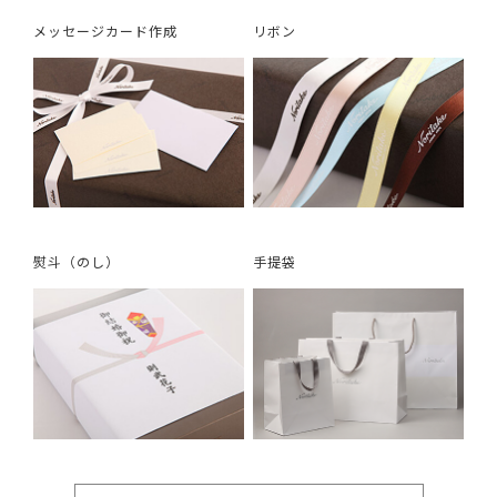
メッセージカード作成
リボン
熨斗（のし）
手提袋