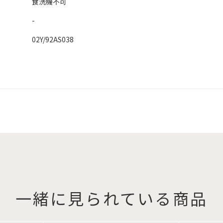
食洗機不可
-
02Y/92AS038
一緒に見られている商品