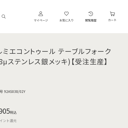
カート
マイページ
お気に入り
閲覧履歴
ルミエコントゥール テーブルフォーク
3.8μステンレス銀メッキ)【受注生産】
号
92AS038/02Y
905
税込
イント還元