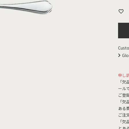
Custo
Glo
申し
「欠
ール
ご登
「欠
ある
ご注
「欠
とあ