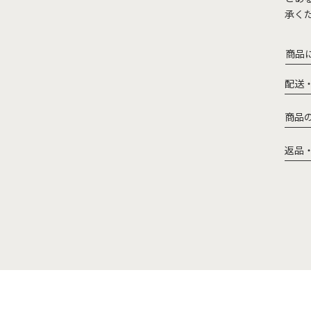
承く
商品
配送
商品
返品