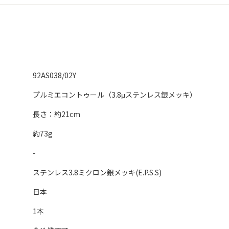
92AS038/02Y
プルミエコントゥール（3.8μステンレス銀メッキ）
長さ：約21cm
約73g
-
ステンレス3.8ミクロン銀メッキ(E.P.S.S)
日本
1本