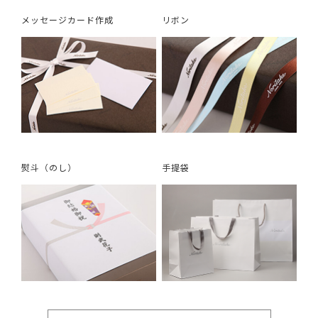
メッセージカード作成
リボン
熨斗（のし）
手提袋