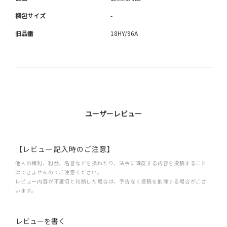
梱包サイズ
-
旧品番
18HY/96A
ユーザーレビュー
【レビュー記入時のご注意】
他人の権利、利益、名誉などを損ねたり、法令に違反する内容を投稿すること
はできませんのでご注意ください。
レビュー内容が不適切と判断した場合は、予告なく投稿を削除する場合がござ
います。
レビューを書く