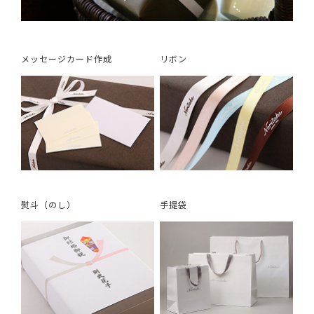
メッセージカード作成
リボン
熨斗（のし）
手提袋