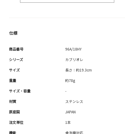
仕様
商品番号
96A/18HY
シリーズ
カブリオレ
サイズ
長さ：約19.3cm
重量
約78g
サイズ・容量
-
材質
ステンレス
原産国
JAPAN
注文単位
1本
機能
食洗機対応