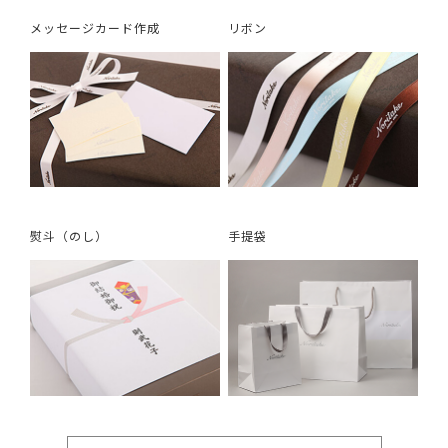
メッセージカード作成
リボン
熨斗（のし）
手提袋