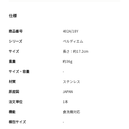
仕様
商品番号
402A/18Y
シリーズ
ペルディエム
サイズ
長さ：約17.2cm
重量
約36g
サイズ・容量
-
材質
ステンレス
原産国
JAPAN
注文単位
1本
機能
食洗機対応
梱包サイズ
-