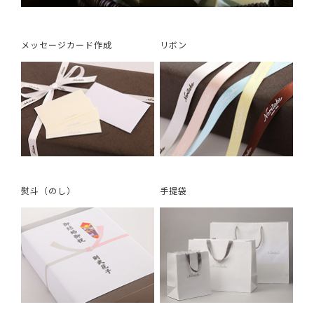
メッセージカード作成
リボン
熨斗（のし）
手提袋