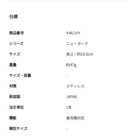
仕様
商品番号
94A/10Y
シリーズ
ニューヨーク
サイズ
長さ：約18.8cm
重量
約47g
サイズ・容量
-
材質
ステンレス
原産国
JAPAN
注文単位
1本
機能
食洗機対応
梱包サイズ
-