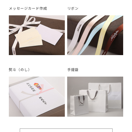
メッセージカード作成
リボン
熨斗（のし）
手提袋