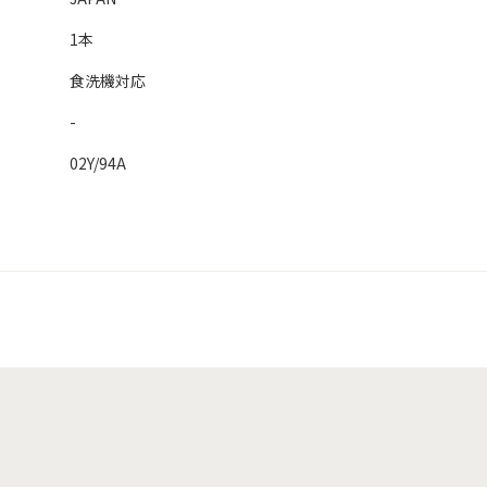
1本
食洗機対応
-
02Y/94A