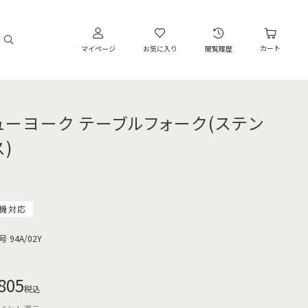
カート
マイページ
お気に入り
閲覧履歴
ューヨーク テーブルフォーク(ステン
)
機対応
号
94A/02Y
805
税込