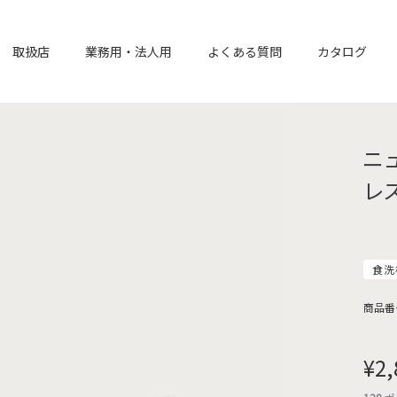
取扱店
業務用・法人用
よくある質問
カタログ
ニ
レス
食洗
商品番
¥
2,