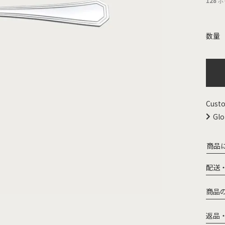
128
ポ
Custo
Glo
商品
配送
商品
返品