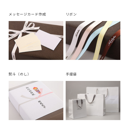
メッセージカード作成
リボン
熨斗（のし）
手提袋