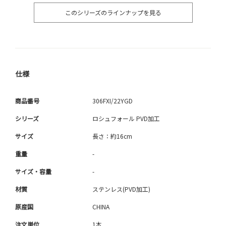
このシリーズのラインナップを見る
仕様
商品番号
306FXI/22YGD
シリーズ
ロシュフォール PVD加工
サイズ
長さ：約16cm
重量
-
サイズ・容量
-
材質
ステンレス(PVD加工)
原産国
CHINA
注文単位
1本