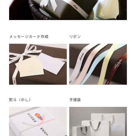
メッセージカード作成
リボン
熨斗（のし）
手提袋