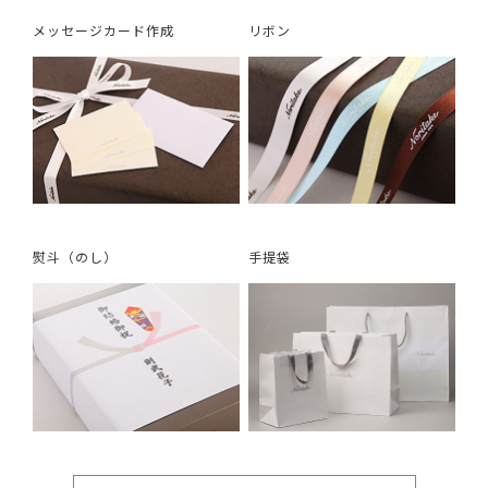
メッセージカード作成
リボン
熨斗（のし）
手提袋