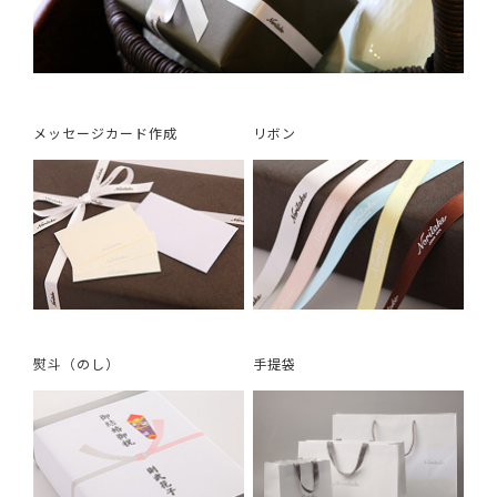
メッセージカード作成
リボン
熨斗（のし）
手提袋