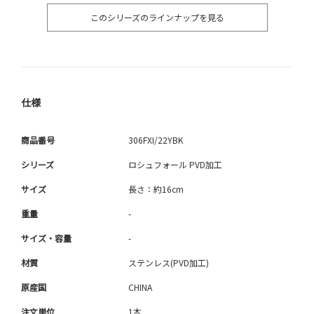
このシリーズのラインナップを見る
仕様
商品番号
306FXI/22YBK
シリーズ
ロシュフォール PVD加工
サイズ
長さ：約16cm
重量
-
サイズ・容量
-
材質
ステンレス(PVD加工)
原産国
CHINA
注文単位
1本