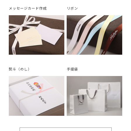
メッセージカード作成
リボン
熨斗（のし）
手提袋