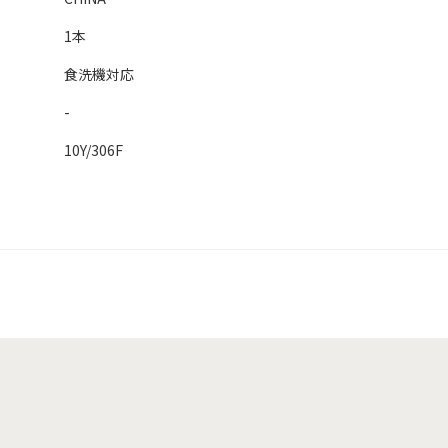
1本
食洗機対応
-
10Y/306F