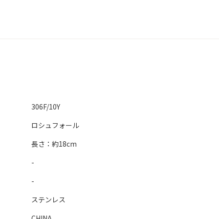
306F/10Y
ロシュフォール
長さ：約18cm
-
-
ステンレス
CHINA