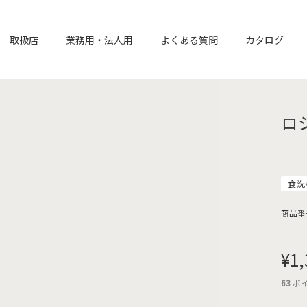
取扱店
業務用・法人用
よくある質問
カタログ
ロ
食洗
商品番
¥
1,
63
ポ