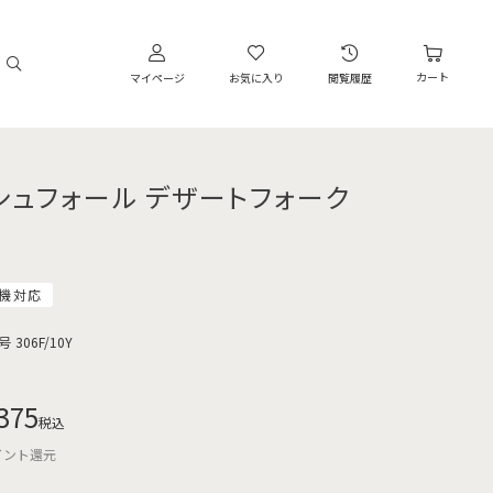
カート
マイページ
お気に入り
閲覧履歴
シュフォール デザートフォーク
機対応
号
306F/10Y
375
税込
イント還元