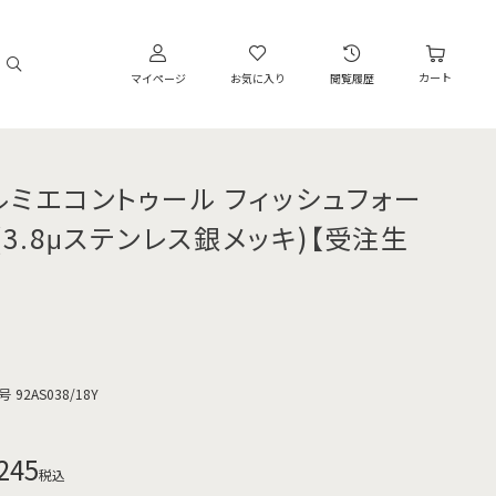
カート
マイページ
お気に入り
閲覧履歴
ルミエコントゥール フィッシュフォー
 (3.8μステンレス銀メッキ)【受注生
】
号
92AS038/18Y
245
税込