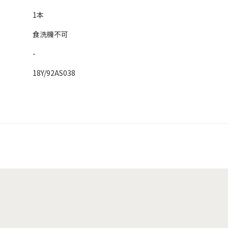
1本
食洗機不可
-
18Y/92AS038