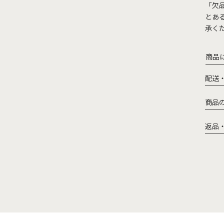
「欠
とあ
承く
商品
配送
商品
返品