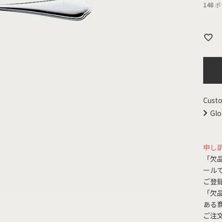
148
ポ
Custo
Glo
申し
「欠
ール
ご登
「欠
ある
ご注