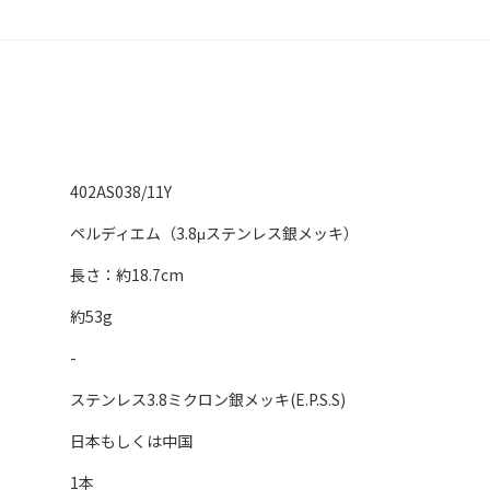
402AS038/11Y
ペルディエム（3.8μステンレス銀メッキ）
長さ：約18.7cm
約53g
-
ステンレス3.8ミクロン銀メッキ(E.P.S.S)
日本もしくは中国
1本