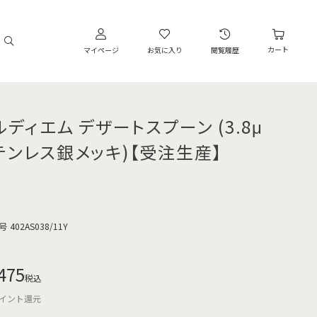
カート
マイページ
お気に入り
閲覧履歴
ルディエム デザートスプーン (3.8μ
テンレス銀メッキ)【受注生産】
号
402AS038/11Y
475
税込
イント還元