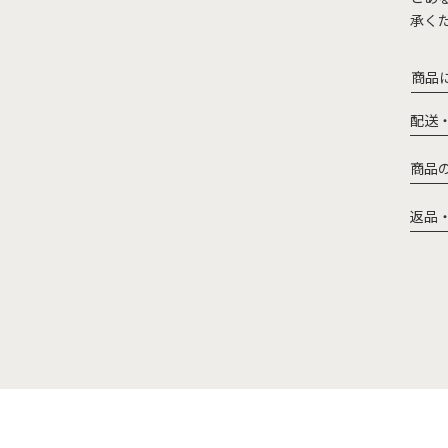
承く
商品
配送
商品
返品