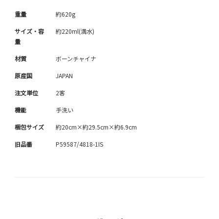
重量
約620g
サイズ・容
約220ml(満水)
量
材質
ボーンチャイナ
原産国
JAPAN
注文単位
2客
機能
手洗い
梱包サイズ
約20cm×約29.5cm×約6.9cm
旧品番
P59587/4818-1IS