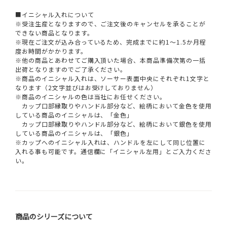
■イニシャル入れについて
※受注生産となりますので、ご注文後のキャンセルを承ることが
できない商品となります。
※現在ご注文が込み合っているため、完成までに約1～1.5か月程
度お時間がかかります。
※他の商品とあわせてご購入頂いた場合、本商品準備次第の一括
出荷となりますのでご了承ください。
※商品のイニシャル入れは、ソーサー表面中央にそれぞれ1文字と
なります（2文字並びはお受けしておりません）
※商品のイニシャルの色は当社にお任せください。
カップ口部縁取りやハンドル部分など、絵柄において金色を使用
している商品のイニシャルは、「金色」
カップ口部縁取りやハンドル部分など、絵柄において銀色を使用
している商品のイニシャルは、「銀色」
※カップへのイニシャル入れは、ハンドルを左にして同じ位置に
入れる事も可能です。通信欄に「イニシャル左用」とご入力くださ
い。
商品のシリーズについて