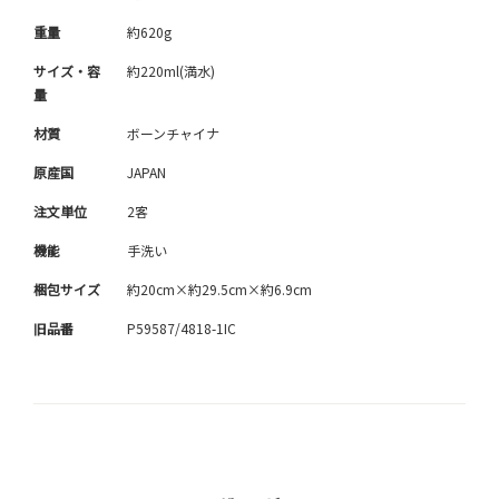
重量
約620g
サイズ・容
約220ml(満水)
量
材質
ボーンチャイナ
原産国
JAPAN
注文単位
2客
機能
手洗い
梱包サイズ
約20cm×約29.5cm×約6.9cm
旧品番
P59587/4818-1IC