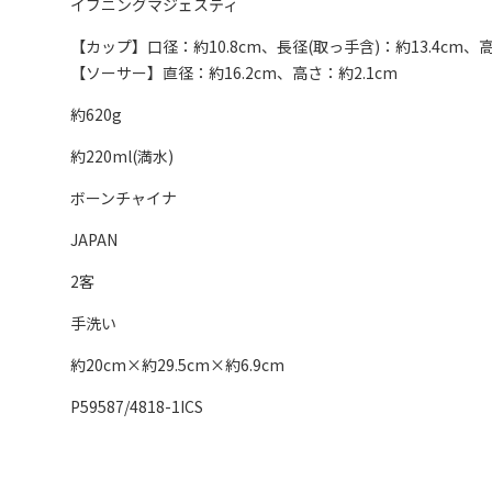
イブニングマジェスティ
【カップ】口径：約10.8cm、長径(取っ手含)：約13.4cm、高
【ソーサー】直径：約16.2cm、高さ：約2.1cm
約620g
約220ml(満水)
ボーンチャイナ
JAPAN
2客
手洗い
約20cm×約29.5cm×約6.9cm
P59587/4818-1ICS