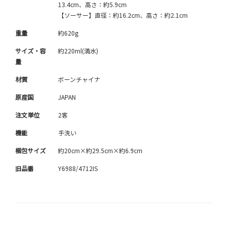
13.4cm、高さ：約5.9cm
【ソーサー】直径：約16.2cm、高さ：約2.1cm
重量
約620g
サイズ・容
約220ml(満水)
量
材質
ボーンチャイナ
原産国
JAPAN
注文単位
2客
機能
手洗い
梱包サイズ
約20cm×約29.5cm×約6.9cm
旧品番
Y6988/4712IS