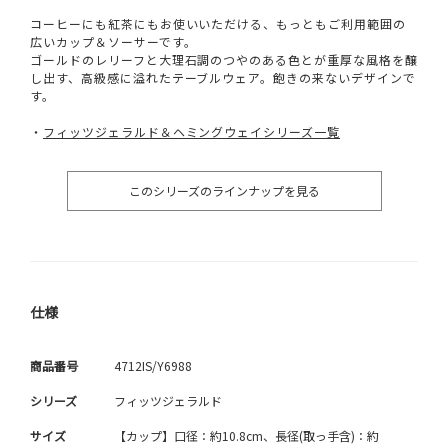
コーヒーにも紅茶にもお使いいただける、もっともご利用範囲の
広いカップ＆ソーサーです。
ゴールドのレリーフと大理石調のつやのある色とが重厚な風格を醸
し出す、高級感に溢れたテーブルウェア。飽きの来ないデザインで
す。
・
フィッツジェラルド＆ヘミングウェイシリーズ一覧
このシリーズのラインナップを見る
仕様
商品番号
4712IS/Y6988
シリーズ
フィッツジェラルド
サイズ
【カップ】口径：約10.8cm、長径(取っ手含)：約