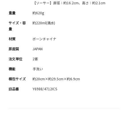
【ソーサー】直径：約16.2cm、高さ：約2.1cm
重量
約620g
サイズ・容
約220ml(満水)
量
材質
ボーンチャイナ
原産国
JAPAN
注文単位
2客
機能
手洗い
梱包サイズ
約20cm×約29.5cm×約6.9cm
旧品番
Y6988/4712ICS