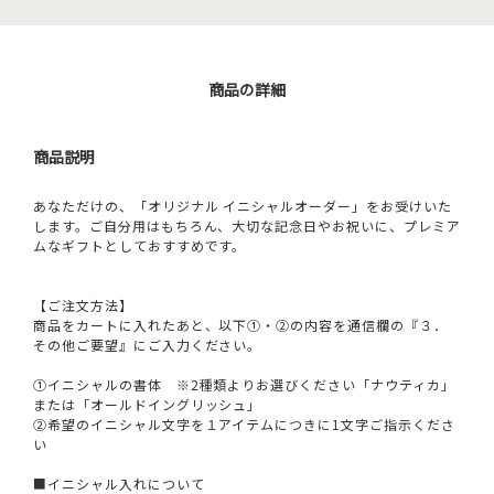
商品の詳細
商品説明
あなただけの、「オリジナル イニシャルオーダー」をお受けいた
します。ご自分用はもちろん、大切な記念日やお祝いに、プレミア
ムなギフトとしておすすめです。
【ご注文方法】
商品をカートに入れたあと、以下①・②の内容を通信欄の『３．
その他ご要望』にご入力ください。
①イニシャルの書体 ※2種類よりお選びください「ナウティカ」
または「オールドイングリッシュ」
②希望のイニシャル文字を１アイテムにつきに1文字ご指示くださ
い
■イニシャル入れについて