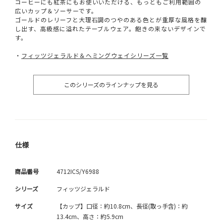
コーヒーにも紅茶にもお使いいただける、もっともご利用範囲の
広いカップ＆ソーサーです。
ゴールドのレリーフと大理石調のつやのある色とが重厚な風格を醸
し出す、高級感に溢れたテーブルウェア。飽きの来ないデザインで
す。
・
フィッツジェラルド＆ヘミングウェイシリーズ一覧
このシリーズのラインナップを見る
仕様
商品番号
4712ICS/Y6988
シリーズ
フィッツジェラルド
サイズ
【カップ】口径：約10.8cm、長径(取っ手含)：約
13.4cm、高さ：約5.9cm