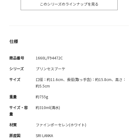
このシリーズのラインナップを見る
仕様
商品番号
1660L/F94472C
シリーズ
プリンセスブーケ
サイズ
口径：約11.6cm、長径(取っ手含)：約15.8cm、高さ：
約5.5cm
重量
約755g
サイズ・容
約310ml(満水)
量
材質
ファインポーセレン(ホワイト)
原産国
SRI LANKA