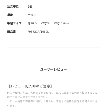
注文単位
5個
機能
手洗い
梱包サイズ
約20.5cm×約27cm×約12.6cm
旧品番
F9572CA/1660L
ユーザーレビュー
【レビュー記入時のご注意】
他人の権利、利益、名誉などを損ねたり、法令に違反する内容を投稿すること
はできませんのでご注意ください。
レビュー内容が不適切と判断した場合は、予告なく投稿を削除する場合がござ
います。