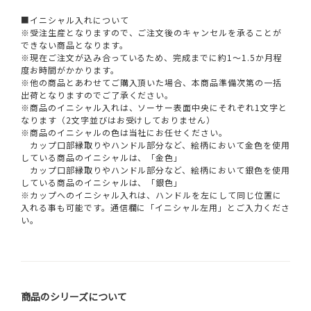
■イニシャル入れについて
※受注生産となりますので、ご注文後のキャンセルを承ることが
できない商品となります。
※現在ご注文が込み合っているため、完成までに約1～1.5か月程
度お時間がかかります。
※他の商品とあわせてご購入頂いた場合、本商品準備次第の一括
出荷となりますのでご了承ください。
※商品のイニシャル入れは、ソーサー表面中央にそれぞれ1文字と
なります（2文字並びはお受けしておりません）
※商品のイニシャルの色は当社にお任せください。
カップ口部縁取りやハンドル部分など、絵柄において金色を使用
している商品のイニシャルは、「金色」
カップ口部縁取りやハンドル部分など、絵柄において銀色を使用
している商品のイニシャルは、「銀色」
※カップへのイニシャル入れは、ハンドルを左にして同じ位置に
入れる事も可能です。通信欄に「イニシャル左用」とご入力くださ
い。
商品のシリーズについて