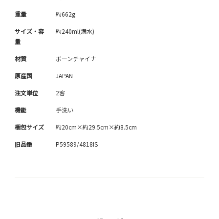
重量
約662g
サイズ・容
約240ml(満水)
量
材質
ボーンチャイナ
原産国
JAPAN
注文単位
2客
機能
手洗い
梱包サイズ
約20cm×約29.5cm×約8.5cm
旧品番
P59589/4818IS