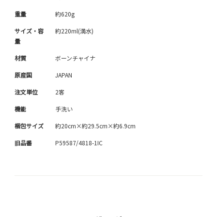
重量
約620g
サイズ・容
約220ml(満水)
量
材質
ボーンチャイナ
原産国
JAPAN
注文単位
2客
機能
手洗い
梱包サイズ
約20cm×約29.5cm×約6.9cm
旧品番
P59587/4818-1IC