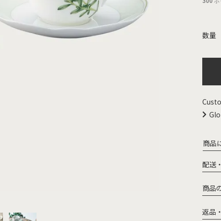
300
ポ
Custo
Glo
商品
配送
商品
返品