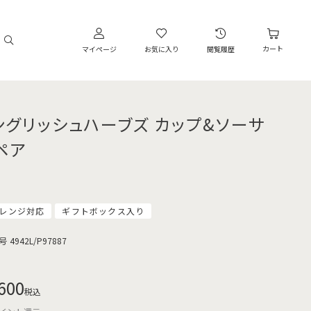
カート
マイページ
お気に入り
閲覧履歴
ングリッシュハーブズ カップ&ソーサ
ペア
レンジ対応
ギフトボックス入り
号
4942L/P97887
600
税込