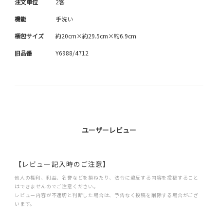
注文単位
2客
機能
手洗い
梱包サイズ
約20cm×約29.5cm×約6.9cm
旧品番
Y6988/4712
ユーザーレビュー
【レビュー記入時のご注意】
他人の権利、利益、名誉などを損ねたり、法令に違反する内容を投稿すること
はできませんのでご注意ください。
レビュー内容が不適切と判断した場合は、予告なく投稿を削除する場合がござ
います。